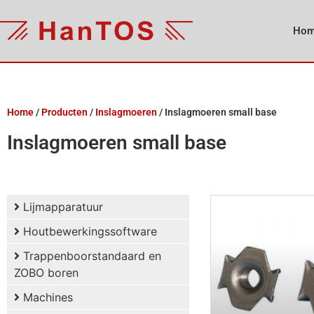
Ho
Home
/
Producten
/
Inslagmoeren
/
Inslagmoeren small base
Inslagmoeren small base
Lijmapparatuur
Houtbewerkingssoftware
Trappenboorstandaard en
ZOBO boren
Machines